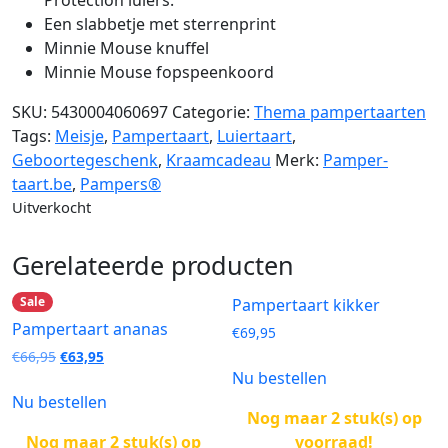
Protection luiers.
Een slabbetje met sterrenprint
Minnie Mouse knuffel
Minnie Mouse fopspeenkoord
SKU:
5430004060697
Categorie:
Thema pampertaarten
Tags:
Meisje
,
Pampertaart
,
Luiertaart
,
Geboortegeschenk
,
Kraamcadeau
Merk:
Pamper-
taart.be
,
Pampers®
Uitverkocht
Gerelateerde producten
Sale
Pampertaart kikker
Pampertaart ananas
€
69,95
Oorspronkelijke
Huidige
€
66,95
€
63,95
prijs
prijs
Nu bestellen
was:
is:
Nu bestellen
€66,95.
€63,95.
Nog maar 2 stuk(s) op
voorraad!
Nog maar 2 stuk(s) op