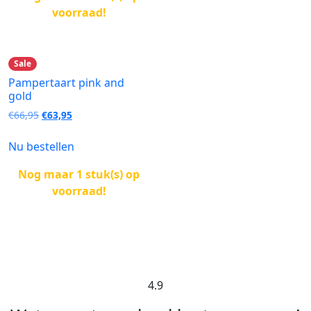
voorraad!
Sale
Pampertaart pink and
gold
Oorspronkelijke
Huidige
€
66,95
€
63,95
prijs
prijs
was:
is:
Nu bestellen
€66,95.
€63,95.
Nog maar 1 stuk(s) op
voorraad!
4.9